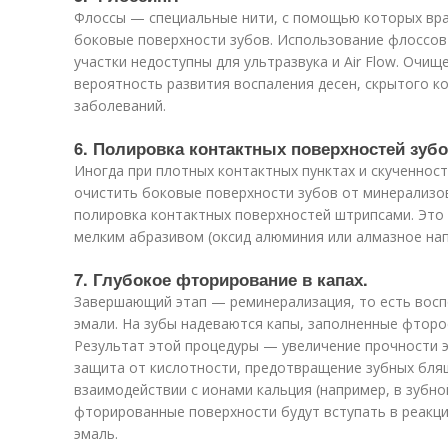
Флоссы — специальные нити, с помощью которых вр
боковые поверхности зубов. Использование флоссов
участки недоступны для ультразвука и Air Flow. Очи
вероятность развития воспаления десен, скрытого ко
заболеваний.
6. Полировка контактных поверхностей зуб
Иногда при плотных контактных пунктах и скученнос
очистить боковые поверхности зубов от минерализ
полировка контактных поверхностей штрипсами. Это
мелким абразивом (оксид алюминия или алмазное нап
7. Глубокое фторирование в капах.
Завершающий этап — реминерализация, то есть восп
эмали. На зубы надеваются капы, заполненные фторо
Результат этой процедуры — увеличение прочности э
защита от кислотности, предотвращение зубных бляш
взаимодействии с ионами кальция (например, в зубно
фторированные поверхности будут вступать в реакц
эмаль.