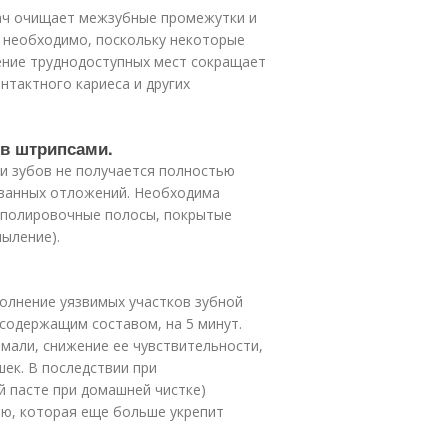
ач очищает межзубные промежутки и
 необходимо, поскольку некоторые
щение труднодоступных мест сокращает
нтактного кариеса и других
ов штрипсами.
ти зубов не получается полностью
ованных отложений. Необходима
 полировочные полосы, покрытые
ыление).
олнение уязвимых участков зубной
содержащим составом, на 5 минут.
мали, снижение ее чувствительности,
ек. В последствии при
й пасте при домашней чистке)
ию, которая еще больше укрепит