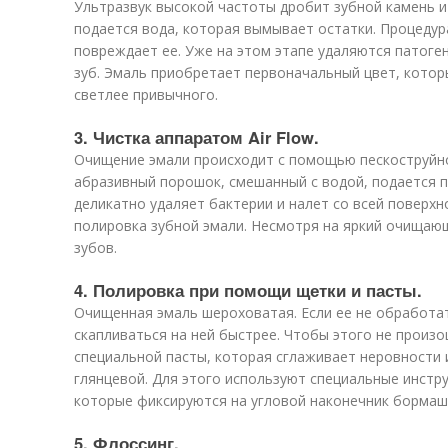
Ультразвук высокой частоты дробит зубной камень и
подается вода, которая вымывает остатки. Процедур
повреждает ее. Уже на этом этапе удаляются патоге
зуб. Эмаль приобретает первоначальный цвет, которы
светлее привычного.
3. Чистка аппаратом Air Flow.
Очищение эмали происходит с помощью пескоструйно
абразивный порошок, смешанный с водой, подается 
деликатно удаляет бактерии и налет со всей поверхн
полировка зубной эмали. Несмотря на яркий очищаю
зубов.
4. Полировка при помощи щетки и пасты.
Очищенная эмаль шероховатая. Если ее не обработа
скапливаться на ней быстрее. Чтобы этого не произ
специальной пасты, которая сглаживает неровности 
глянцевой. Для этого используют специальные инст
которые фиксируются на угловой наконечник бормаши
5. Флоссинг.