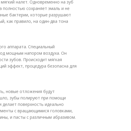
 мягкий налет. Одновременно на зуб
а полностью сохраняет эмаль и не
нные бактерии, которые разрушают
й, как правило, на один-два тона
го аппарата. Специальный
под мощным напором воздуха. Он
ости зубов. Происходит мягкая
щий эффект, процедура безопасна для
ть, новые отложения будут
ошло, зубы полируют при помощи
и делает поверхность идеально
рументы с вращающимися головками,
ны, и пасты с различным абразивом.