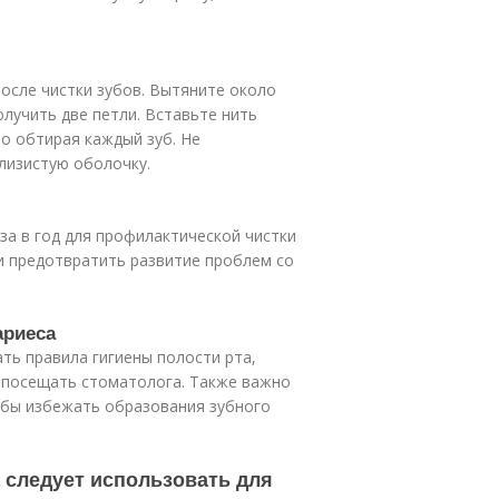
осле чистки зубов. Вытяните около
олучить две петли. Вставьте нить
но обтирая каждый зуб. Не
лизистую оболочку.
а в год для профилактической чистки
и предотвратить развитие проблем со
ариеса
ть правила гигиены полости рта,
и посещать стоматолога. Также важно
обы избежать образования зубного
 следует использовать для