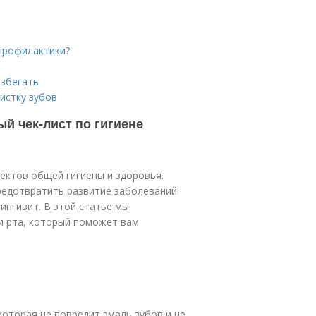
профилактики?
избегать
истку зубов
й чек-лист по гигиене
пектов общей гигиены и здоровья.
редотвратить развитие заболеваний
гингивит. В этой статье мы
и рта, который поможет вам
которая не повредит эмаль зубов и не