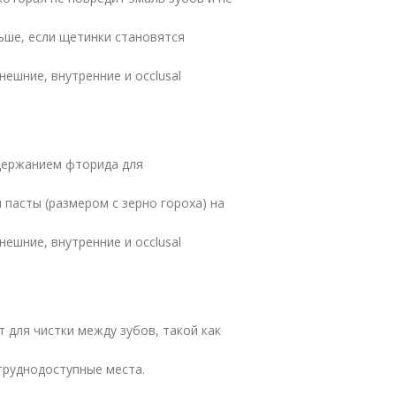
ьше, если щетинки становятся
ешние, внутренние и occlusal
держанием фторида для
пасты (размером с зерно гороха) на
ешние, внутренние и occlusal
 для чистки между зубов, такой как
труднодоступные места.