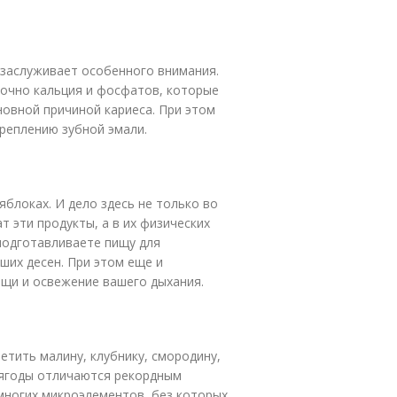
 заслуживает особенного внимания.
очно кальция и фосфатов, которые
овной причиной кариеса. При этом
креплению зубной эмали.
яблоках. И дело здесь не только во
 эти продукты, а в их физических
 подготавливаете пищу для
ших десен. При этом еще и
ищи и освежение вашего дыхания.
етить малину, клубнику, смородину,
, ягоды отличаются рекордным
многих микроэлементов, без которых