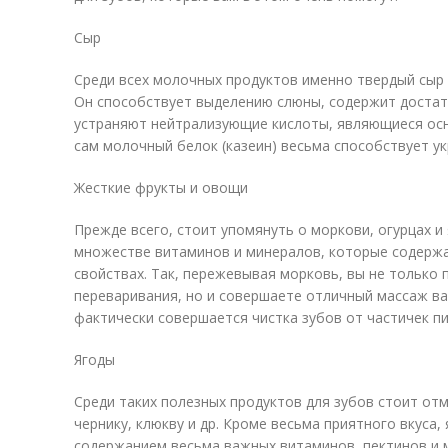
Сыр
Среди всех молочных продуктов именно твердый сыр
Он способствует выделению слюны, содержит достат
устраняют нейтрализующие кислоты, являющиеся осн
сам молочный белок (казеин) весьма способствует у
Жесткие фрукты и овощи
Прежде всего, стоит упомянуть о моркови, огурцах и 
множестве витаминов и минералов, которые содержат
свойствах. Так, пережевывая морковь, вы не только
переваривания, но и совершаете отличный массаж ва
фактически совершается чистка зубов от частичек п
Ягоды
Среди таких полезных продуктов для зубов стоит отм
чернику, клюкву и др. Кроме весьма приятного вкуса
содержанием весьма важных витаминов, пектинов и 