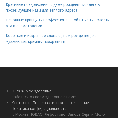
Красивые поздравления с днем рождения коллеге в
прозе: лучшие идеи для теплого адреса
Основные принципы профессиональной гигиены полости
рта в стоматологии
Короткие и искренние слова с днем рождения для
мужчин: как красиво поздравить
© 2026 Мое здоровье
Заботься о своем здоровье с нами!
Контакты
Пользовательское соглашение
Политика конфидециальности
г. Москва, ЮВАО, Лефортово, Завода Серп и Молот