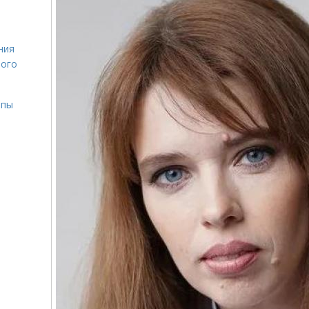
ния
лого
ипы