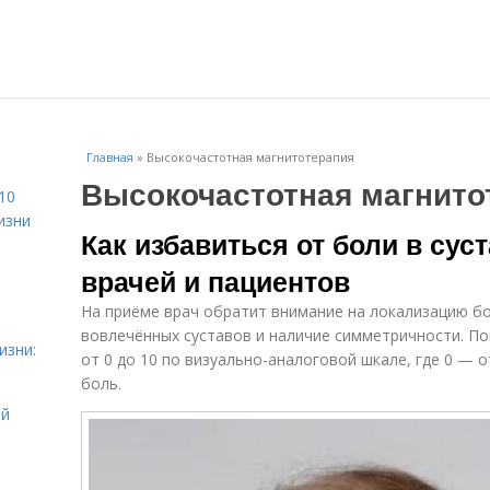
Главная
»
Высокочастотная магнитотерапия
Высокочастотная магнито
10
изни
Как избавиться от боли в сус
врачей и пациентов
На приёме врач обратит внимание на локализацию бо
вовлечённых суставов и наличие симметричности. П
изни:
от 0 до 10 по визуально-аналоговой шкале, где 0 — 
боль.
ой