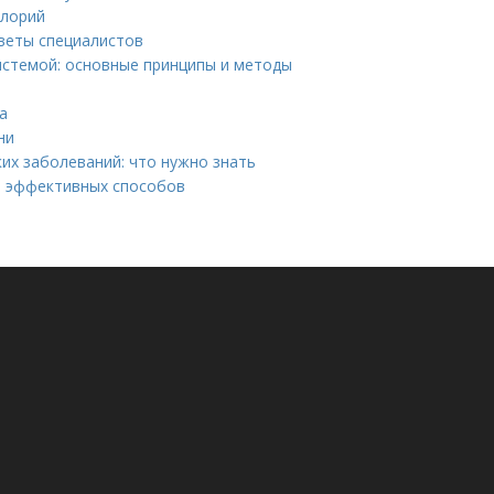
алорий
оветы специалистов
истемой: основные принципы и методы
а
ни
х заболеваний: что нужно знать
о эффективных способов