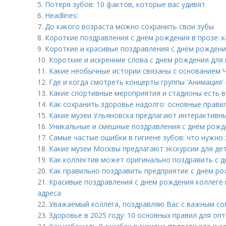
5.
Потеря зубов: 10 фактов, которые вас удивят
6.
Headlines:
7.
До какого возраста можно сохранить свои зубы
8.
Короткие поздравления с днем рождения в прозе: к
9.
Короткие и красивые поздравления с днём рожден
10.
Короткие и искренние слова с днем рождения для 
11.
Какие необычные истории связаны с основанием 
12.
Где и когда смотреть концерты группы 'Анимация'
13.
Какие спортивные мероприятия и стадионы есть в
14.
Как сохранить здоровье надолго: основные прави
15.
Какие музеи Ульяновска предлагают интерактивны
16.
Уникальные и смешные поздравления с днём рожд
17.
Самые частые ошибки в гигиене зубов: что нужно
18.
Какие музеи Москвы предлагают экскурсии для де
19.
Как коллектив может оригинально поздравить с д
20.
Как правильно поздравить предприятие с днём ро
21.
Красивые поздравления с днем рождения коллеге в
адреса
22.
Уважаемый коллега, поздравляю Вас с важным с
23.
Здоровье в 2025 году: 10 основных правил для оп