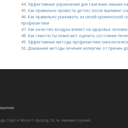
44.
Эффективные упражнения для сжигания лишних к
45.
Как правильно провести детокс после выпивки: с
46.
Как правильно ухаживать за своей кровеносной с
профилактики
47.
Как качество воздуха влияет на здоровье человек
48.
Как гемотесты помогают оценить состояние пече
49.
Эффективные методы профилактики онкологически
50.
Домашние методы лечения аллергии: от причин д
!
лашение
да Серп и Молот проезд 10, м. Авиамоторная