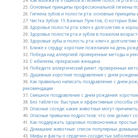
24.
Как избежать 9 ошибок в гигиене полости рта и с
25.
Основные принципы профессиональной гигиены по
26.
Гигиена зубов и полости рта: основные принципы 
27.
Чистка Зубов: 15 Важных Пунктов, О которых Ва
28.
Здоровье полости рта: ключ к долголетию и хор
29.
Здоровье полости рта и зубов в пожилом возраст
30.
Здоровые зубы и полость рта: ключ к долголетию 
31.
Ближе к сердцу: короткие пожелания на день рожд
32.
Победа над аллергией: проверенные методы и ре
33.
С юбилеем, прекрасная женщина
34.
Победите аллергический ринит: проверенные мет
35.
Душевные короткие поздравления с днем рождения
36.
Как правильно написать поздравление с днем рож
рекомендации
37.
Смешное поздравление с днем рождения: коротки
38.
Без таблеток: быстрые и эффективные способы сп
39.
Опасные соседи: какие животные могут причинить
40.
Опасные привычки подростков: что они делают с
41.
Как поддержать здоровье позвоночника: простые
42.
Домашние животные: список популярных домашни
43.
Мифы и факты о сердечно-сосудистых заболевания