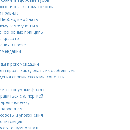
охранить здоровье зубов
лости рта в стоматологии
и правила
м Необходимо Знать
ошему самочувствию
е: основные принципы
и красоте
ения в прозе
комендации
оды и рекомендации
 в прозе: как сделать их особенными
дения своими словами: советы и
е и остроумные фразы
равиться с аллергией
 вред человеку
о здоровьем
 советы и упражнения
х питомцев
х: что нужно знать