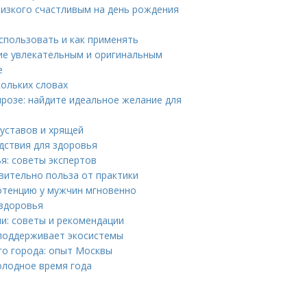
лизкого счастливым на день рождения
использовать и как применять
ние увлекательным и оригинальным
е
кольких словах
прозе: найдите идеальное желание для
уставов и хрящей
едствия для здоровья
я: советы экспертов
твительно польза от практики
отенцию у мужчин мгновенно
 здоровья
и: советы и рекомендации
 поддерживает экосистемы
го города: опыт Москвы
олодное время года