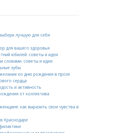
 выбери лучшую для себя
ор для вашего здоровья
етний юбилей: советы и идеи
и словами: советы и идеи
льные зубы
ожелание ко дню рождения в прозе
ового сердца
одость и активность
рождения от коллектива
женщине: как выразить свои чувства в
 в Краснодаре
офилактики
с профессиональным праздником