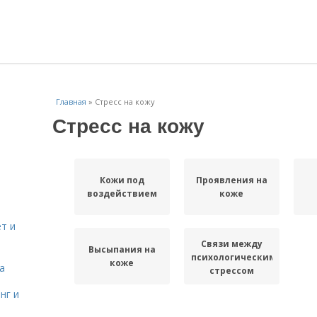
Главная
»
Стресс на кожу
Стресс на кожу
Кожи под
Проявления на
воздействием
коже
т и
Связи между
Высыпания на
психологическим
коже
а
стрессом
нг и