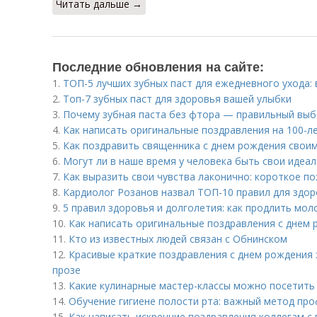
Читать дальше →
Последние обновления на сайте:
1.
ТОП-5 лучших зубных паст для ежедневного ухода:
2.
Топ-7 зубных паст для здоровья вашей улыбки
3.
Почему зубная паста без фтора — правильный выб
4.
Как написать оригинальные поздравления на 100-л
5.
Как поздравить священника с днем рождения своим
6.
Могут ли в наше время у человека быть свои идеа
7.
Как выразить свои чувства лаконично: короткое п
8.
Кардиолог Розанов назвал ТОП-10 правил для здор
9.
5 правил здоровья и долголетия: как продлить мол
10.
Как написать оригинальные поздравления с днем 
11.
Кто из известных людей связан с Обнинском
12.
Красивые краткие поздравления с днем рождения 
прозе
13.
Какие кулинарные мастер-классы можно посетить
14.
Обучение гигиене полости рта: важный метод пр
15.
Как написать искренние поздравления коллегам 