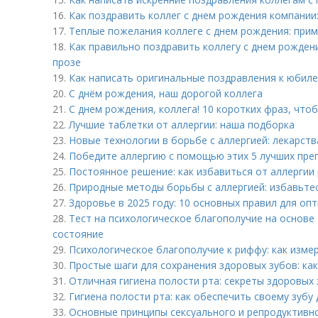
16.
Как поздравить коллег с днем рождения компании
17.
Теплые пожелания коллеге с днем рождения: при
18.
Как правильно поздравить коллегу с днем рожде
прозе
19.
Как написать оригинальные поздравления к юбил
20.
С днём рождения, наш дорогой коллега
21.
С днем рождения, коллега! 10 коротких фраз, что
22.
Лучшие таблетки от аллергии: наша подборка
23.
Новые технологии в борьбе с аллергией: лекарст
24.
Победите аллергию с помощью этих 5 лучших пре
25.
Постоянное решение: как избавиться от аллергии 
26.
Природные методы борьбы с аллергией: избавьте
27.
Здоровье в 2025 году: 10 основных правил для оп
28.
Тест на психологическое благополучие на основе
состояние
29.
Психологическое благополучие к риффу: как изме
30.
Простые шаги для сохранения здоровых зубов: ка
31.
Отличная гигиена полости рта: секреты здоровых
32.
Гигиена полости рта: как обеспечить своему зубу
33.
Основные принципы сексуального и репродуктивн