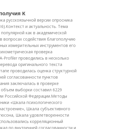
получия К
рка русскоязычной версии опросника
16).Контекст и актуальность. Тема
 популярной как в академической
й в вопросах содействия благополучию
ных измерительных инструментов его
психометрическая проверка
-Profiler проводились в несколько
перевода оригинального текста
 этапе проводилась оценка структурной
ней согласованности пунктов
вания заключалась в проверке
 объем выборки составил 6229
рии Российской Федерации.Методы
сники «Шкала психологического
 настроение», Шкала субъективного
ргюсона, Шкала удовлетворенности
использовались корреляционный
кал по внутренней согласованности и