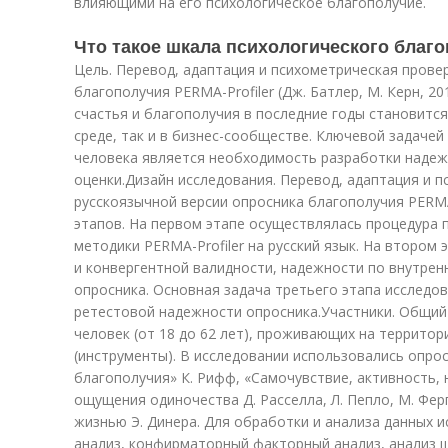
влияющими на его психологическое благополучие.
Что такое шкала психологического благо
Цель. Перевод, адаптация и психометрическая прове
благополучия PERMA-Profiler (Дж. Батлер, М. Керн, 20
счастья и благополучия в последние годы становится
среде, так и в бизнес-сообществе. Ключевой задаче
человека является необходимость разработки надеж
оценки.Дизайн исследования. Перевод, адаптация и 
русскоязычной версии опросника благополучия PERMA
этапов. На первом этапе осуществлялась процедура 
методики PERMA-Profiler на русский язык. На втором
и конвергентной валидности, надежности по внутрен
опросника. Основная задача третьего этапа исследо
ретестовой надежности опросника.Участники. Общий
человек (от 18 до 62 лет), проживающих на террито
(инструменты). В исследовании использовались опро
благополучия» К. Рифф, «Самочувствие, активность,
ощущения одиночества Д. Расселла, Л. Пепло, М. Фе
жизнью Э. Динера. Для обработки и анализа данных 
анализ, конфирматорный факторный анализ, анализ ш