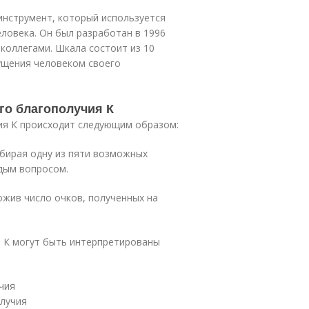
 инструмент, который используется
еловека. Он был разработан в 1996
коллегами. Шкала состоит из 10
ущения человеком своего
го благополучия К
ия К происходит следующим образом:
ыбирая одну из пяти возможных
дым вопросом.
ожив число очков, полученных на
я К могут быть интерпретированы
чия
олучия