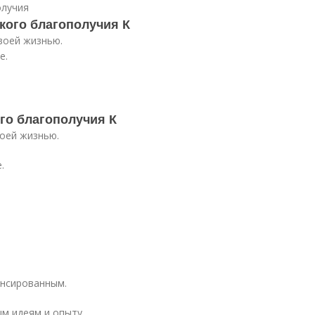
олучия
ого благополучия К
воей жизнью.
е.
го благополучия К
воей жизнью.
.
ансированным.
ым идеям и опыту.