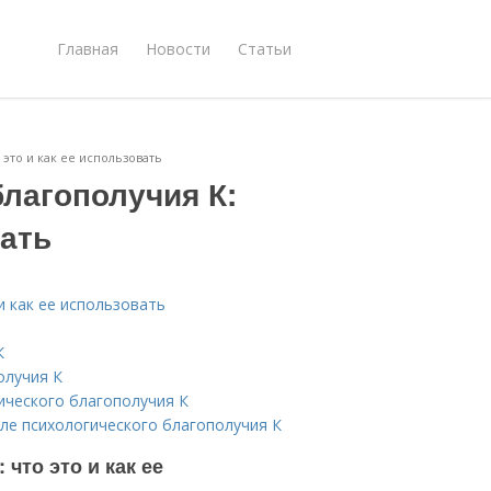
Главная
Новости
Статьи
это и как ее использовать
лагополучия К:
вать
и как ее использовать
К
олучия К
ического благополучия К
але психологического благополучия К
что это и как ее