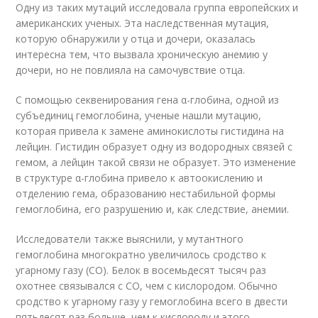
Одну из таких мутаций исследовала группа европейских и
американских ученых. Эта наследственная мутация,
которую обнаружили у отца и дочери, оказалась
интересна тем, что вызвала хроническую анемию у
дочери, но не повлияла на самочувствие отца.
С помощью секвенирования гена α-глобина, одной из
субъединиц гемоглобина, ученые нашли мутацию,
которая привела к замене аминокислоты гистидина на
лейцин. Гистидин образует одну из водородных связей с
гемом, а лейцин такой связи не образует. Это изменение
в структуре α-глобина привело к автоокислению и
отделению гема, образованию нестабильной формы
гемоглобина, его разрушению и, как следствие, анемии.
Исследователи также выяснили, у мутантного
гемоглобина многократно увеличилось сродство к
угарному газу (CO). Белок в восемьдесят тысяч раз
охотнее связывался с CO, чем с кислородом. Обычно
сродство к угарному газу у гемоглобина всего в двести
пятьдесят раз больше, чем к кислороду и этого