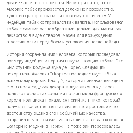
другие части, в т.ч. в листья. Несмотря на то, что в
Америке табак произрастал далеко не повсеместно,
культ его распространился по всему континенту. У
индейцев табак котировался как валюта. Использовался
табак с самыми разнообразными целями: для магии; как
лекарство в виде отваров, мазей; для возбуждения
агрессивности перед боем и успокоения после победы.
История сохранила имя человека, который последовал
примеру индейцев и первым выкурил порцию табака. Это
был спутник Колумба Лука де Торес. Следующий
покоритель Америки Э.Кортес преподнес вкус табака
испанскому королю Карлу Y, который приказал высадить
его в своем саду как декоративную диковинку. Через
полвека после этих событий посланником французского
короля Франциска II оказался некий Жан Нико, который,
получив в качестве взятки неизвестное растение и по
достоинству оценив его необычайные качества,
отправил немного измельченных листьев в дар королеве
Екатерине Медичи в Париж. Та тоже заинтересовалась
травкой, которую назвала по имени дарителя – никотин.