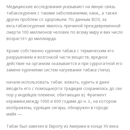
Медицинские исследования указывают на явную связь
табакокурения с такими заболеваниями, каки,, а также
других проблем со здоровьем. По данным ВОЗ, за
весьтабакокурение явилось причиной преждевременной
смерти 100 миллионов человек по всему миру и вих число
возрастёт до миллиарда.
Кроме собственно курения табака с термическим его
разрушением и возгонкой части веществ, вредное
действие на организм оказывается и при суррогатной его
замене курениеми систем нагревания табака (типа).
начали использовать табак: жевать, курить и даже
вводить его с помощью(эта традиция сохранилась до сих
пор у индейцев племени, обитающих в). Фрагмент
керамики,между 1000 и 600 годами до н. э., на котором
изображены, курящие сигары, обнаружен в городе
майя —.
Табак был завезен в Европу из Америки в конце XV века