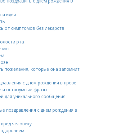
во поздравить с днем рождения в
 и идеи
пты
сь от симптомов без лекарств
полости рта
учию
на
розе
ть пожелания, которые она запомнит
дравления с днем рождения в прозе
е и остроумные фразы
дей для уникального сообщения
ые поздравления с днем рождения в
 вред человеку
о здоровьем