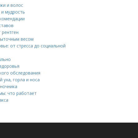
жи и волос
 и мудрость
екомендации
ставов
 рентген
быточным весом
ье: от стресса до социальной
ильно
 здоровья
ского обследования
 уха, горла и носа
оночника
мы: что работает
акса