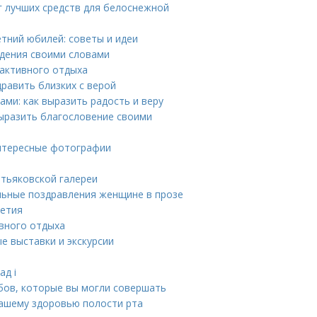
г лучших средств для белоснежной
етний юбилей: советы и идеи
ждения своими словами
 активного отдыха
равить близких с верой
ми: как выразить радость и веру
выразить благословение своими
интересные фотографии
етьяковской галереи
льные поздравления женщине в прозе
летия
ивного отдыха
е выставки и экскурсии
ад i
убов, которые вы могли совершать
вашему здоровью полости рта