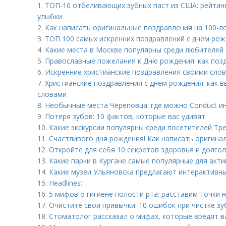
1.
ТОП-10 отбеливающих зубных паст из США: рейтин
улыбки
2.
Как написать оригинальные поздравления на 100-л
3.
ТОП 100 самых искренних поздравлений с днем ро
4.
Какие места в Москве популярны среди любителей
5.
Православные пожелания к Дню рождения: как позд
6.
Искренние христианские поздравления своими слова
7.
Христианские поздравления с днём рождения: как 
словами
8.
Необычные места Череповца: где можно Conduct 
9.
Потеря зубов: 10 фактов, которые вас удивят
10.
Какие экскурсии популярны среди посетителей Тр
11.
Счастливого дня рождения! Как написать оригина
12.
Откройте для себя 10 секретов здоровья и долго
13.
Какие парки в Кургане самые популярные для акт
14.
Какие музеи Ульяновска предлагают интерактивны
15.
Headlines:
16.
5 мифов о гигиене полости рта: расставим точки н
17.
Очистите свои привычки: 10 ошибок при чистке з
18.
Стоматолог рассказал о мифах, которые вредят 