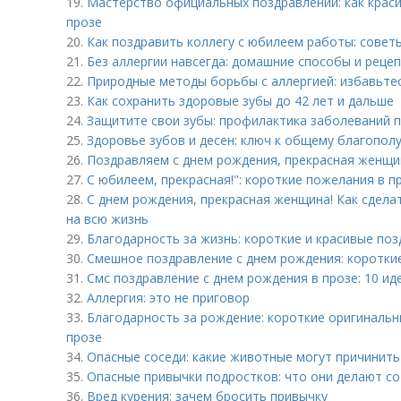
19.
Мастерство официальных поздравлений: как краси
прозе
20.
Как поздравить коллегу с юбилеем работы: советы
21.
Без аллергии навсегда: домашние способы и реце
22.
Природные методы борьбы с аллергией: избавьте
23.
Как сохранить здоровые зубы до 42 лет и дальше
24.
Защитите свои зубы: профилактика заболеваний 
25.
Здоровье зубов и десен: ключ к общему благопол
26.
Поздравляем с днем рождения, прекрасная женщи
27.
С юбилеем, прекрасная!": короткие пожелания в п
28.
С днем рождения, прекрасная женщина! Как сдела
на всю жизнь
29.
Благодарность за жизнь: короткие и красивые поз
30.
Смешное поздравление с днем рождения: коротки
31.
Смс поздравление с днем рождения в прозе: 10 и
32.
Аллергия: это не приговор
33.
Благодарность за рождение: короткие оригинальн
прозе
34.
Опасные соседи: какие животные могут причинить
35.
Опасные привычки подростков: что они делают с
36.
Вред курения: зачем бросить привычку