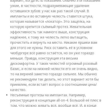
вариант, когда есть показания. Обычно эти показания
узкие, в частности, подразумевающие удаление
оставшихся зубов: у нас как раз такой случай. В
импланты и во вставную челюсть ставится штука,
которая называется «локатор». Это защёлка, на
которую крепится съёмный протез. Жевательная
эффективность так намного выше, конструкция
надёжнее, к тому же челюсть легко вытащить,
прочистить и вернуть на место. Никакие ёршики вам
для этого не нужны. Риск оставить её в условном
чизбургере всё равно остаётся, но он уже гораздо
меньше. Правда, конструкция эта весьма
дискомфортна. У таких челюстей огромный розовый
базис, и если на нижней челюсти его не очень видно,
то на верхней заметно гораздо сильнее. Мы обычно
не рекомендуем так делать, но этот вариант хотя бы
приемлем, если встаёт вопрос о соотношении цена/
качество.
Несъёмные протезы на имплантах. Например,
реконструкция в концепции all-on-4. Большой её плюс в
том, что можно жевать всё, вообще всё. И, в конце