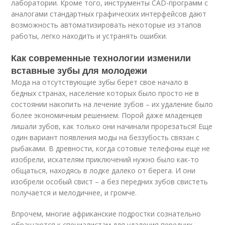
лаборатории. Кроме того, инструменты CAD-программ с
аналогами стандартных графических интерфейсов дают
возможность автоматизировать некоторые из этапов
работы, легко находить и устранять ошибки.
Как современные технологии изменили
вставные зубы для молодежи
Мода на отсутствующие зубы берет свое начало в
бедных странах, население которых было просто не в
состоянии накопить на лечение зубов – их удаление было
более экономичным решением. Порой даже младенцев
лишали зубов, как только они начинали прорезаться! Еще
один вариант появления моды на беззубость связан с
рыбаками. В древности, когда сотовые телефоны еще не
изобрели, искателям приключений нужно было как-то
общаться, находясь в лодке далеко от берега. И они
изобрели особый свист – а без передних зубов свистеть
получается и мелодичнее, и громче.
Впрочем, многие африканские подростки сознательно
обращаются к специалистам для удаления передних