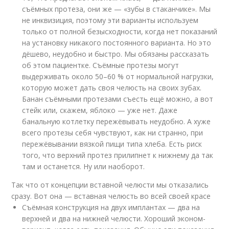
съёмных протеза, они же — «зубы в стаканчике». Мы
не инквизиция, поэтому эти варианты используем
только от полной безысходности, когда нет показаний
на установку никакого постоянного варианта. Но это
дёшево, неудобно и быстро. Мы обязаны рассказать
об этом пациентке. Съёмные протезы могут
выдерживать около 50–60 % от нормальной нагрузки,
которую может дать своя челюсть на своих зубах.
Банан съёмными протезами съесть ещё можно, а вот
стейк или, скажем, яблоко — уже нет. Даже
банальную котлетку пережёвывать неудобно. А хуже
всего протезы себя чувствуют, как ни странно, при
пережёвывании вязкой пищи типа хлеба. Есть риск
того, что верхний протез прилипнет к нижнему да так
там и останется. Ну или наоборот.
Так что от концепции вставной челюсти мы отказались
сразу. Вот она — вставная челюсть во всей своей красе
Съёмная конструкция на двух имплантах — два на
верхней и два на нижней челюсти. Хороший эконом-