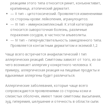
реакциям этого типа относится ринит, конъюнктивит,
крапивница, атопический дерматит.
— II тип – цитотоксический. Проявляется изменениями
со стороны крови: лейкопения, агранулоцитоз.
— III тип – иммунокомплексный. К этой категории
относится сывороточная болезнь, различные
поражения сосудов, в частности альвеолиты.
— IV тип – гиперчувствительность замедленного типа.
Проявляется контактным дерматитом и экземой.
1,2
Чаще всего встречается анафилактический I тип
аллергических реакций. Симптомы зависят от того, из-за
чего возникает аллергия у конкретного человека. К
примеру, аллергическая реакция на пищевые продукты и
вдыхаемые аллергены будет различаться.
Аллергические заболевания, которые чаще всего
сопровождаются проявлениями со стороны кожи и
слизистых оболочек, имеют такие симптомы: высыпания,
зуд, гиперемия, шелушение и отечность в области сыпи.