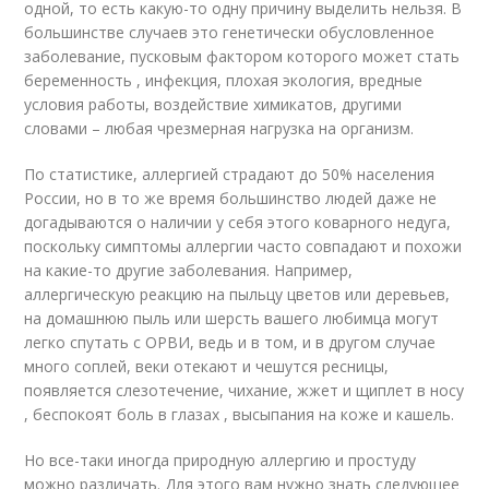
одной, то есть какую-то одну причину выделить нельзя. В
большинстве случаев это генетически обусловленное
заболевание, пусковым фактором которого может стать
беременность , инфекция, плохая экология, вредные
условия работы, воздействие химикатов, другими
словами – любая чрезмерная нагрузка на организм.
По статистике, аллергией страдают до 50% населения
России, но в то же время большинство людей даже не
догадываются о наличии у себя этого коварного недуга,
поскольку симптомы аллергии часто совпадают и похожи
на какие-то другие заболевания. Например,
аллергическую реакцию на пыльцу цветов или деревьев,
на домашнюю пыль или шерсть вашего любимца могут
легко спутать с ОРВИ, ведь и в том, и в другом случае
много соплей, веки отекают и чешутся ресницы,
появляется слезотечение, чихание, жжет и щиплет в носу
, беспокоят боль в глазах , высыпания на коже и кашель.
Но все-таки иногда природную аллергию и простуду
можно различать. Для этого вам нужно знать следующее