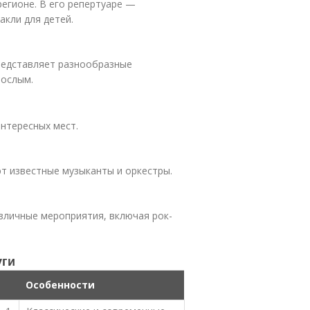
регионе. В его репертуаре —
акли для детей.
редставляет разнообразные
рослым.
нтересных мест.
т известные музыканты и оркестры.
зличные мероприятия, включая рок-
уги
Особенности