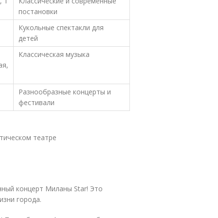
, 1
Классические и современные
постановки
Кукольные спектакли для
детей
Классическая музыка
ая,
Разнообразные концерты и
фестивали
атическом театре
нный концерт Миланы Star! Это
изни города.