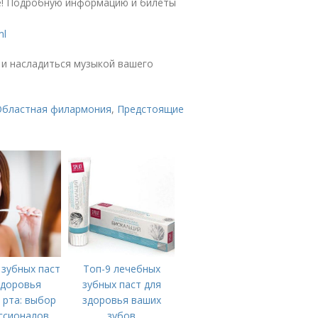
ге! Подробную информацию и билеты
ml
и насладиться музыкой вашего
Областная филармония
,
Предстоящие
 зубных паст
Топ-9 лечебных
здоровья
зубных паст для
 рта: выбор
здоровья ваших
ссионалов
зубов