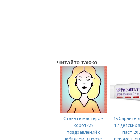
Читайте также
Станьте мастером
Выбирайте л
коротких
12 детских 
поздравлений с
паст 20
юбилеем в прозе
рекомендов