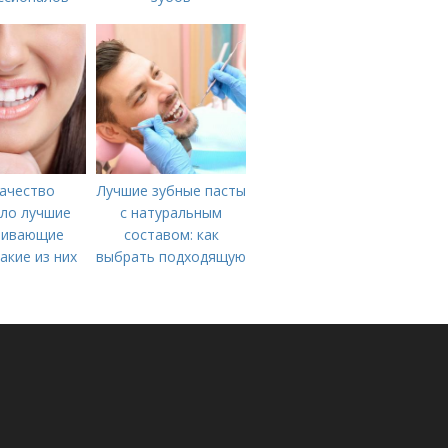
ачество
Лучшие зубные пасты
ло лучшие
с натуральным
ливающие
составом: как
какие из них
выбрать подходящую
вительно
для вас
ботают