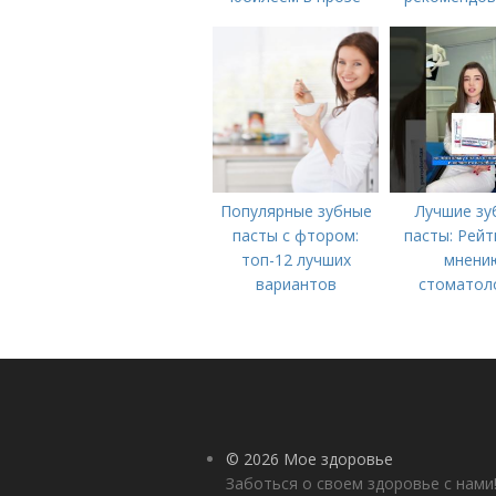
стоматоло
Популярные зубные
Лучшие зу
пасты с фтором:
пасты: Рейт
топ-12 лучших
мнени
вариантов
стоматол
© 2026 Мое здоровье
Заботься о своем здоровье с нами