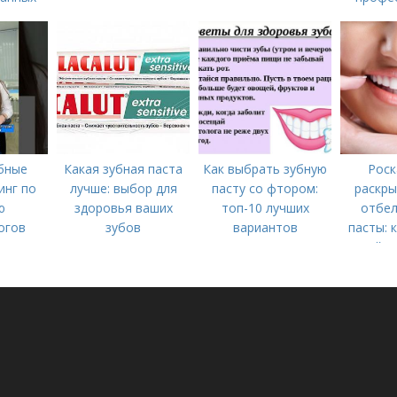
гами
бные
Какая зубная паста
Как выбрать зубную
Роск
инг по
лучше: выбор для
пасту со фтором:
раскры
ю
здоровья ваших
топ-10 лучших
отбе
огов
зубов
вариантов
пасты: 
дейст
ра
!