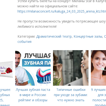
Успей купить билеты на концерт Миланы Star в Калу
можно найти на официальном сайте:
https://milanaconcert.ru/kaluga_24_03_2025_arena_ktz.ht
Не пропусти возможность увидеть потрясающее шоу 
любимого исполнителя!
Категории:
Драматический театр
,
Концертные залы
,
события
учшее:
Лучшая зубная паста
Типичные ошибки
9 лучших
зубных
в мире и России:
при уходе за зубами:
для 
25,
рейтинг и обзоры
что нужно знать
полости
анных
профе