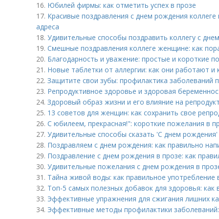
16.
Юбилей фирмы: как отметить успех в прозе
17.
Красивые поздравления с днем рождения коллеге в
адреса
18.
Удивительные способы поздравить коллегу с днем
19.
Смешные поздравления коллеге женщине: как пор
20.
Благодарность и уважение: простые и короткие п
21.
Новые таблетки от аллергии: как они работают и
22.
Защитите свои зубы: профилактика заболеваний 
23.
Репродуктивное здоровье и здоровая беременнос
24.
Здоровый образ жизни и его влияние на репродук
25.
13 советов для женщин: как сохранить свое репр
26.
С юбилеем, прекрасная!": короткие пожелания в п
27.
Удивительные способы сказать 'С днем рождения'
28.
Поздравляем с днем рождения: как правильно нап
29.
Поздравление с днем рождения в прозе: как прави
30.
Удивительные пожелания с днем рождения в прозе
31.
Тайна живой воды: как правильное употребление 
32.
Топ-5 самых полезных добавок для здоровья: как
33.
Эффективные упражнения для сжигания лишних к
34.
Эффективные методы профилактики заболеваний: 