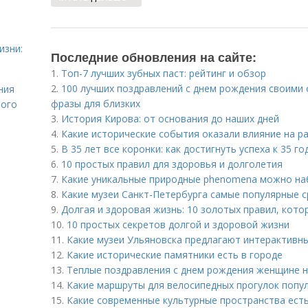
изни:
Последние обновления на сайте:
1.
Топ-7 лучших зубных паст: рейтинг и обзор
2.
100 лучших поздравлений с днем рождения своими 
ния
фразы для близких
лого
3.
История Кирова: от основания до наших дней
4.
Какие исторические события оказали влияние на р
5.
В 35 лет все коронки: как достигнуть успеха к 35 го
6.
10 простых правил для здоровья и долголетия
7.
Какие уникальные природные phenomena можно на
8.
Какие музеи Санкт-Петербурга самые популярные с
9.
Долгая и здоровая жизнь: 10 золотых правил, кото
10.
10 простых секретов долгой и здоровой жизни
11.
Какие музеи Ульяновска предлагают интерактивны
12.
Какие исторические памятники есть в городе
13.
Теплые поздравления с днем рождения женщине на
14.
Какие маршруты для велосипедных прогулок попул
15.
Какие современные культурные пространства ест