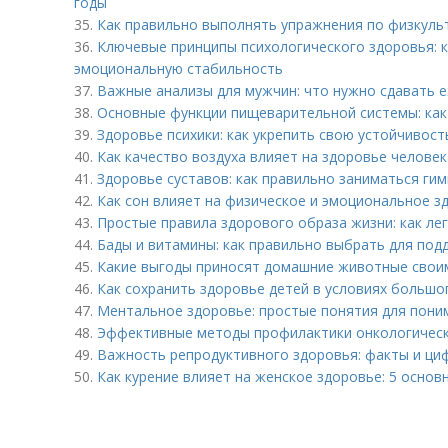
годы
35.
Как правильно выполнять упражнения по физкульт
36.
Ключевые принципы психологического здоровья: 
эмоциональную стабильность
37.
Важные анализы для мужчин: что нужно сдавать 
38.
Основные функции пищеварительной системы: как
39.
Здоровье психики: как укрепить свою устойчивость
40.
Как качество воздуха влияет на здоровье человек
41.
Здоровье суставов: как правильно заниматься ги
42.
Как сон влияет на физическое и эмоциональное з
43.
Простые правила здорового образа жизни: как ле
44.
Бады и витамины: как правильно выбрать для по
45.
Какие выгоды приносят домашние животные свои
46.
Как сохранить здоровье детей в условиях большо
47.
Ментальное здоровье: простые понятия для пони
48.
Эффективные методы профилактики онкологически
49.
Важность репродуктивного здоровья: факты и ци
50.
Как курение влияет на женское здоровье: 5 основ