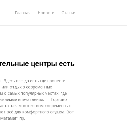
Главная
Новости
Статьи
тельные центры есть
. Здесь всегда есть где провести
в или отдых в современных
м о самых популярных местах, где
ываемые впечатления. --- Торгово-
вастаться множеством современных
ают всё для комфортного отдыха. Вот
Мегамаг" пр.