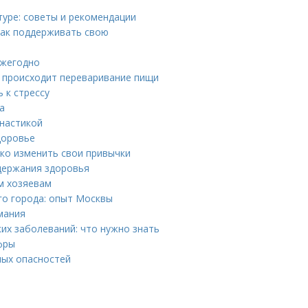
уре: советы и рекомендации
как поддерживать свою
ежегодно
 происходит переваривание пищи
 к стрессу
а
мнастикой
доровье
гко изменить свои привычки
ддержания здоровья
м хозяевам
го города: опыт Москвы
мания
х заболеваний: что нужно знать
фры
ных опасностей