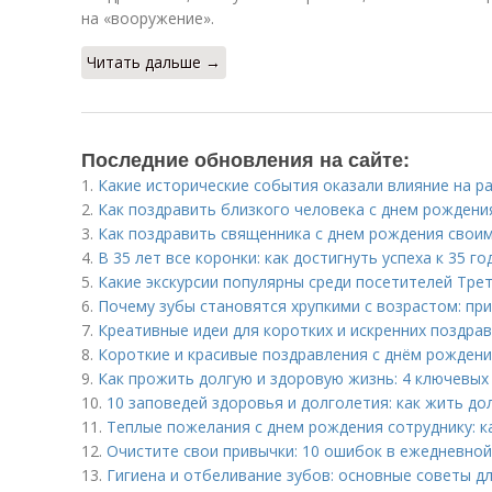
на «вооружение».
Читать дальше →
Последние обновления на сайте:
1.
Какие исторические события оказали влияние на р
2.
Как поздравить близкого человека с днем рождени
3.
Как поздравить священника с днем рождения своим
4.
В 35 лет все коронки: как достигнуть успеха к 35 го
5.
Какие экскурсии популярны среди посетителей Тре
6.
Почему зубы становятся хрупкими с возрастом: пр
7.
Креативные идеи для коротких и искренних поздра
8.
Короткие и красивые поздравления с днём рожден
9.
Как прожить долгую и здоровую жизнь: 4 ключевых
10.
10 заповедей здоровья и долголетия: как жить до
11.
Теплые пожелания с днем рождения сотруднику: к
12.
Очистите свои привычки: 10 ошибок в ежедневной
13.
Гигиена и отбеливание зубов: основные советы д