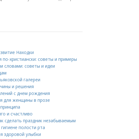
азвитие Находки
я по-христиански: советы и примеры
и словами: советы и идеи
дам
тьяковской галереи
ичины и решения
влений с днем рождения
ия для женщины в прозе
 принципа
лго и счастливо
ак сделать праздник незабываемым
 гигиене полости рта
ля здоровой улыбки