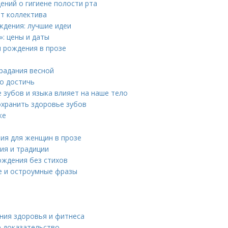
ений о гигиене полости рта
от коллектива
ждения: лучшие идеи
: цены и даты
м рождения в прозе
традания весной
го достичь
е зубов и языка влияет на наше тело
охранить здоровье зубов
ке
ия для женщин в прозе
ия и традиции
ождения без стихов
е и остроумные фразы
ния здоровья и фитнеса
е доказательство