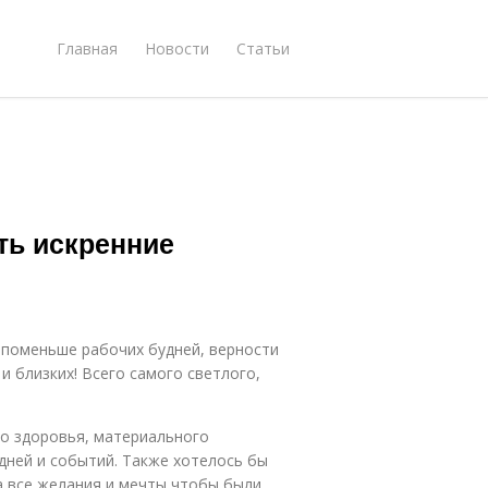
Главная
Новости
Статьи
ть искренние
 поменьше рабочих будней, верности
и близких! Всего самого светлого,
го здоровья, материального
дней и событий. Также хотелось бы
а все желания и мечты чтобы были