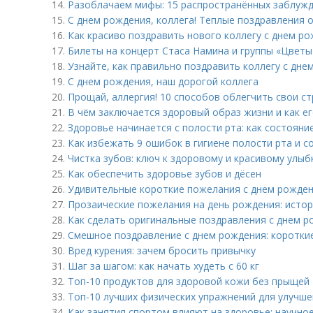
14.
Разоблачаем мифы: 15 распространённых заблужд
15.
С днем рождения, коллега! Теплые поздравления 
16.
Как красиво поздравить нового коллегу с днем ро
17.
Билеты на концерт Стаса Намина и группы «Цветы»
18.
Узнайте, как правильно поздравить коллегу с дне
19.
С днем рождения, наш дорогой коллега
20.
Прощай, аллергия! 10 способов облегчить свои с
21.
В чём заключается здоровый образ жизни и как е
22.
Здоровье начинается с полости рта: как состояни
23.
Как избежать 9 ошибок в гигиене полости рта и с
24.
Чистка зубов: ключ к здоровому и красивому улыб
25.
Как обеспечить здоровье зубов и дёсен
26.
Удивительные короткие пожелания с днем рожден
27.
Прозаические пожелания на день рождения: истор
28.
Как сделать оригинальные поздравления с днем р
29.
Смешное поздравление с днем рождения: коротки
30.
Вред курения: зачем бросить привычку
31.
Шаг за шагом: как начать худеть с 60 кг
32.
Топ-10 продуктов для здоровой кожи без прыщей
33.
Топ-10 лучших физических упражнений для улучше
34.
Как занятия спортом влияют на здоровье: научно