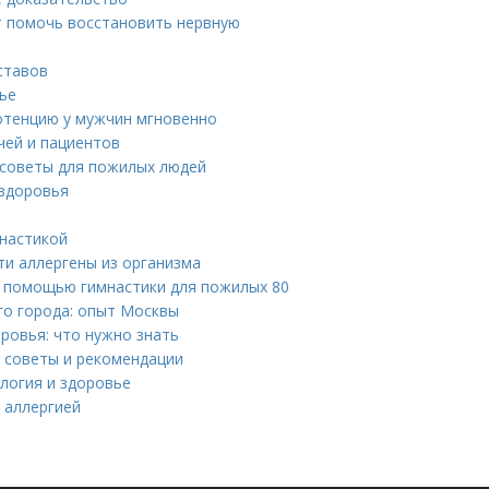
т помочь восстановить нервную
ставов
вье
отенцию у мужчин мгновенно
ачей и пациентов
 советы для пожилых людей
 здоровья
мнастикой
ти аллергены из организма
 с помощью гимнастики для пожилых 80
го города: опыт Москвы
ровья: что нужно знать
 советы и рекомендации
логия и здоровье
 аллергией