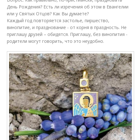
День Рождения? Есть ли изречения об этом в Евангелии
или у Святых Отцов? Как Вы думаете?
Каждый год повторяется застолье, пиршество,
винопитие, и празднование - от корня в праздность. Не
приглашу друзей – обидятся. Приглашу, без винопития -
родители могут говорить, что это неудобно.