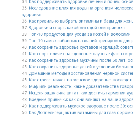
34.
Как поддерживать здоровье печени и почек: осно
35.
Исследование влияния воды на организм человека
здоровья
36.
Как правильно выбрать витамины и бады для жен
37.
Здоровье и спорт: какой выгодой они приносят
38.
Топ-10 продуктов для ухода за кожей и волосами
39.
Топ-10 самых забавных названий тренировок для 
40.
Как сохранить здоровье суставов и хрящей: совет
41.
Как спорт влияет на здоровье: научные факты и 
42.
Как сохранить здоровье мужчины после 50 лет: о
43.
Как сохранить здоровье детей в условиях большо
44.
Домашние методы восстановления нервной систе
45.
Как стресс влияет на женское здоровье: последс
46.
Миф или реальность: какие доказательства говоря
47.
Исцеляющая сила цитат: как достичь гармонии ду
48.
Вредные привычки: как они влияют на ваше здоро
49.
Как поддерживать мужское здоровье после 30: о
50.
Как Доппельгерц актив витамины для глаз с хром