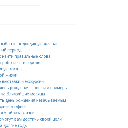
 выбрать подходящую для вас
тний период
к найти правильные слова
и работают в городе
ровую жизнь
вой жизни
 выставки и экскурсии
 день рождения: советы и примеры
е на ближайшие месяцы
ать день рождения незабываемым
здник в офисе
вого образа жизни
омогут вам достичь своей цели
на долгие годы