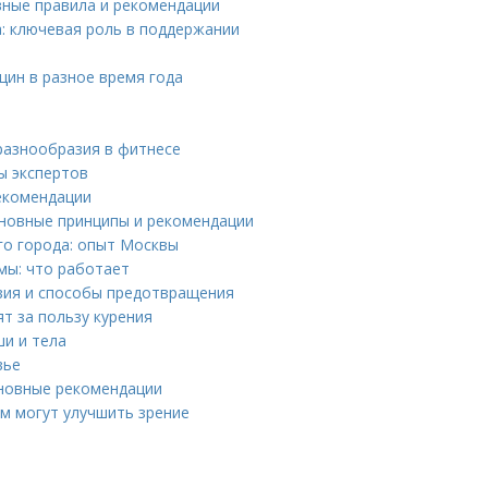
вные правила и рекомендации
: ключевая роль в поддержании
щин в разное время года
разнообразия в фитнесе
ы экспертов
рекомендации
сновные принципы и рекомендации
го города: опыт Москвы
мы: что работает
твия и способы предотвращения
т за пользу курения
ши и тела
вье
сновные рекомендации
ом могут улучшить зрение