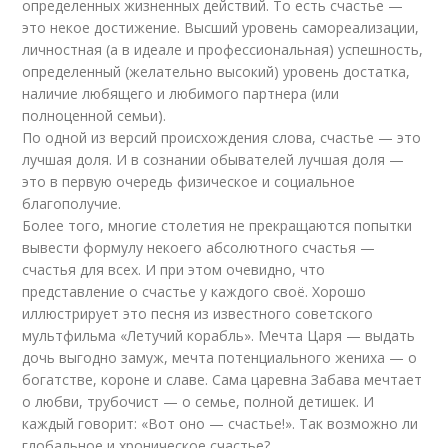
определенных жизненных действий. То есть счастье —
это некое достижение. Высший уровень самореализации,
личностная (а в идеале и профессиональная) успешность,
определенный (желательно высокий) уровень достатка,
наличие любящего и любимого партнера (или
полноценной семьи).
По одной из версий происхождения слова, счастье — это
лучшая доля. И в сознании обывателей лучшая доля —
это в первую очередь физическое и социальное
благополучие.
Более того, многие столетия не прекращаются попытки
вывести формулу некоего абсолютного счастья —
счастья для всех. И при этом очевидно, что
представление о счастье у каждого своё. Хорошо
иллюстрирует это песня из известного советского
мультфильма «Летучий корабль». Мечта Царя — выдать
дочь выгодно замуж, мечта потенциального жениха — о
богатстве, короне и славе. Сама царевна Забава мечтает
о любви, трубочист — о семье, полной детишек. И
каждый говорит: «Вот оно — счастье!». Так возможно ли
глобальное и хроническое счастье?