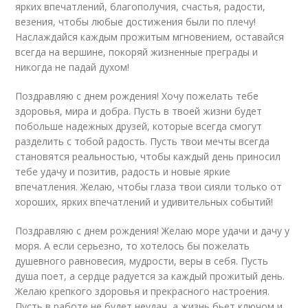
ярких впечатлений, благополучия, счастья, радости,
везения, чтобы любые достижения были по плечу!
Наслаждайся каждым прожитым мгновением, оставайся
всегда на вершине, покоряй жизненные преграды и
никогда не падай духом!
Поздравляю с днем рождения! Хочу пожелать тебе
здоровья, мира и добра. Пусть в твоей жизни будет
побольше надежных друзей, которые всегда смогут
разделить с тобой радость. Пусть твои мечты всегда
становятся реальностью, чтобы каждый день приносил
тебе удачу и позитив, радость и новые яркие
впечатления. Желаю, чтобы глаза твои сияли только от
хороших, ярких впечатлений и удивительных событий!
Поздравляю с днем рождения! Желаю море удачи и дачу у
моря. А если серьезно, то хотелось бы пожелать
душевного равновесия, мудрости, веры в себя. Пусть
душа поет, а сердце радуется за каждый прожитый день.
Желаю крепкого здоровья и прекрасного настроения.
Пусть в работе не будет неудач, а жизнь бьет ключом и