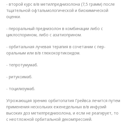
- второй курс в/в метилпреднизолона (7,5 грамм) после
тщательной офтальмологической и биохимической
оценки.
- пероральный преднизолон в комбинации либо с
циклоспорином, либо с азатиоприном.
- орбитальная лучевая терапия в сочетании с пер-
оральным или в/в глюкокортикоидом.
- тепротумумаб.
- ритуксимаб.
- тоцилизумаб.
Угрожающая зрению орбитопатия Грейвса лечится путем
применения нескольких еженедельных в/в инфузий
высоких доз метилпреднизолона, и если не реагирует, то
с неотложной орбитальной декомпрессией.