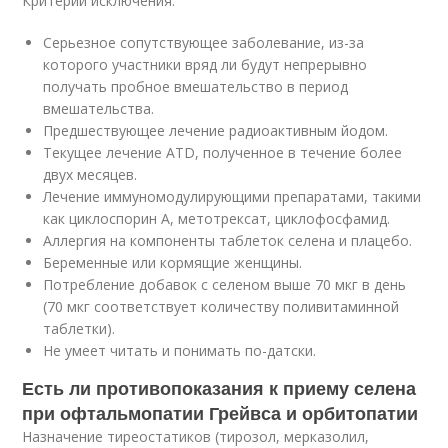
Критерий исключения:
Серьезное сопутствующее заболевание, из-за
которого участники вряд ли будут непрерывно
получать пробное вмешательство в период
вмешательства.
Предшествующее лечение радиоактивным йодом.
Текущее лечение ATD, полученное в течение более
двух месяцев.
Лечение иммуномодулирующими препаратами, такими
как циклоспорин А, метотрексат, циклофосфамид.
Аллергия на компоненты таблеток селена и плацебо.
Беременные или кормящие женщины.
Потребление добавок с селеном выше 70 мкг в день
(70 мкг соответствует количеству поливитаминной
таблетки).
Не умеет читать и понимать по-датски.
Есть ли противопоказания к приему селена
при офтальмопатии Грейвса и орбитопатии
Назначение тиреостатиков (тирозол, мерказолил,