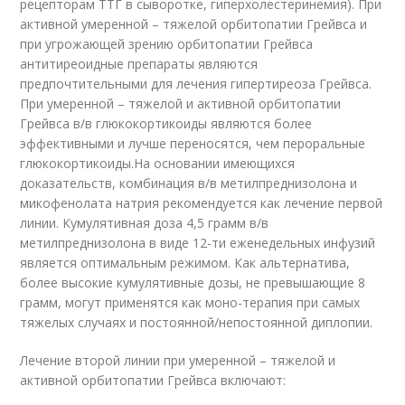
рецепторам ТТГ в сыворотке, гиперхолестеринемия). При
активной умеренной – тяжелой орбитопатии Грейвса и
при угрожающей зрению орбитопатии Грейвса
антитиреоидные препараты являются
предпочтительными для лечения гипертиреоза Грейвса.
При умеренной – тяжелой и активной орбитопатии
Грейвса в/в глюкокортикоиды являются более
эффективными и лучше переносятся, чем пероральные
глюкокортикоиды.На основании имеющихся
доказательств, комбинация в/в метилпреднизолона и
микофенолата натрия рекомендуется как лечение первой
линии. Кумулятивная доза 4,5 грамм в/в
метилпреднизолона в виде 12-ти еженедельных инфузий
является оптимальным режимом. Как альтернатива,
более высокие кумулятивные дозы, не превышающие 8
грамм, могут применятся как моно-терапия при самых
тяжелых случаях и постоянной/непостоянной диплопии.
Лечение второй линии при умеренной – тяжелой и
активной орбитопатии Грейвса включают: