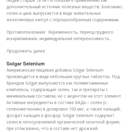
людей старше 18 лет и показан к применению как
дополнительный источник полезных веществ. Благомакс
селен и цинк выпускается в виде жевательных
желатиновых капсул с порошкообразным содержимым.
Противопоказания : беременность, период грудного
вскармливания, индивидуальная непереносимость.
Продолжить далее
Solgar Selenium
Американская пищевая добавка Solgar Selenium
производится в виде небольших круглых таблеток. Под
брендом Solgar выпускаются как поливитаминные
комплексы, содержащие селен, так и препараты с
минимальным составом, но с акцентом на этот элемент.
Активные ингредиенты в составе БАДа – селен (L-
селенометионин) в дозировке 100 мкг, а также кальций,
фосфат кальция и фосфор. Solgar Selenium содержит
селен в легкоусвояемой органической хелатной форме,
при этом важно, что в составе нет дрожжей.