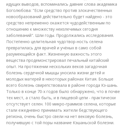
идущих выводов, вспоминались давние слова академика
Боголюбова: "Если средство против злокачественных
новообразований действительно будет найдено - это
средство непременно окажется чудодейственным по
отношению к множеству неизлечимых сегодня
заболеваний". Шли годы. Продолжались исследования.
Постепенно целительная чудотвор-ность селена
превратилась для врачей и учёных в само собой
разумеющийся факт. Жизненную важность этого
вещества продемонстрировал печальный китайский
опыт. На протяжении нескольких веков загадочная
болезнь сердечной мышцы уносила жизни детей и
молодых матерей в некоторых районах Китая. Больше
всего болезнь свирепствовала в районе города Кэ-шань.
Только в конце 70-х годов было обнаружено, что в почве
тех мест, а стало быть, и в пищевой цепи - практически
отсутствует селен. 100 микро-граммов селена, которые
стали ежедневно принимать жители бедствующего
региона, очень быстро свели на нет вековую болезнь,
получившую с той поры название Кэшаньской болезни.