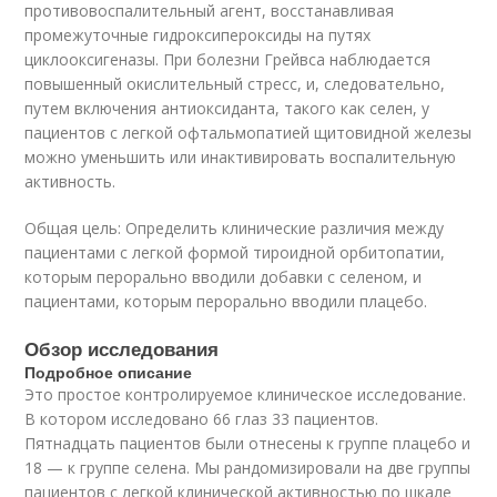
противовоспалительный агент, восстанавливая
промежуточные гидроксипероксиды на путях
циклооксигеназы. При болезни Грейвса наблюдается
повышенный окислительный стресс, и, следовательно,
путем включения антиоксиданта, такого как селен, у
пациентов с легкой офтальмопатией щитовидной железы
можно уменьшить или инактивировать воспалительную
активность.
Общая цель: Определить клинические различия между
пациентами с легкой формой тироидной орбитопатии,
которым перорально вводили добавки с селеном, и
пациентами, которым перорально вводили плацебо.
Обзор исследования
Подробное описание
Это простое контролируемое клиническое исследование.
В котором исследовано 66 глаз 33 пациентов.
Пятнадцать пациентов были отнесены к группе плацебо и
18 — к группе селена. Мы рандомизировали на две группы
пациентов с легкой клинической активностью по шкале