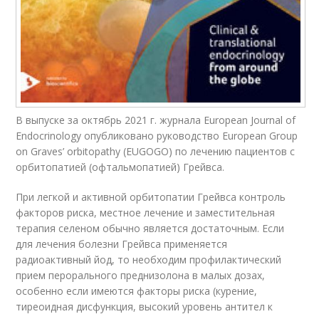
В выпуске за октябрь 2021 г. журнала European Journal of
Endocrinology опубликовано руководство European Group
on Graves’ orbitopathy (EUGOGO) по лечению пациентов с
орбитопатией (офтальмопатией) Грейвса.
При легкой и активной орбитопатии Грейвса контроль
факторов риска, местное лечение и заместительная
терапия селеном обычно является достаточным. Если
для лечения болезни Грейвса применяется
радиоактивный йод, то необходим профилактический
прием перорального преднизолона в малых дозах,
особенно если имеются факторы риска (курение,
тиреоидная дисфункция, высокий уровень антител к