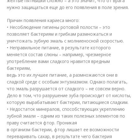
желтые пятнышки сложно – а это значит, что от врага
нужно защищаться еще до его появления в поле зрения.
Причин появления кариеса много:
• Несоблюдение гигиены ротовой полости – это
позволяет бактериям и грибкам размножаться и
уничтожать зубную эмаль с молниеносной скоростью.
• Неправильное питание, в результате которого
меняется состав слюны – например, чрезмерное
употребление вами сладкого нравится вредным
бактериям,
ведь это их лучшее питание, а размножаются они в
сладкой среде с особым энтузиазмом. Однако полагать,
что эмаль разрушается от сладкого – не совсем верно.
Дело в том, что разрушение зуба происходит от кислоты,
которую вырабатывают бактерии, питающиеся сладким.
• Недостаток минералов, способствующих укреплению
зубной эмали – одним из таких полезных элементов по
праву считается фтор. Проникая
в организм бактерии, фтор лишает ее возможности
переваривать сахар, в результате чего бактерия