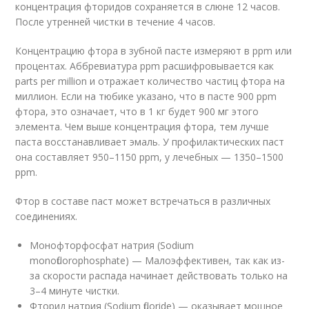
концентрация фторидов сохраняется в слюне 12 часов.
После утренней чистки в течение 4 часов.
Концентрацию фтора в зубной пасте измеряют в ppm или
процентах. Аббревиатура ppm расшифровывается как
parts per million и отражает количество частиц фтора на
миллион. Если на тюбике указано, что в пасте 900 ppm
фтора, это означает, что в 1 кг будет 900 мг этого
элемента. Чем выше концентрация фтора, тем лучше
паста восстанавливает эмаль. У профилактических паст
она составляет 950–1150 ppm, у лечебных — 1350–1500
ppm.
Фтор в составе паст может встречаться в различных
соединениях.
Монофторфосфат натрия (Sodium
monofluorophosphate) — Малоэффективен, так как из-
за скорости распада начинает действовать только на
3–4 минуте чистки.
Фторид натрия (Sodium fluoride) — оказывает мощное