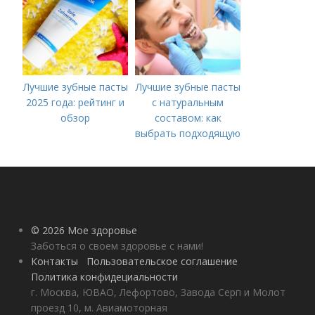
Лучшие зубные пасты
Лучшие зубные пасты
2025 года: рейтинг и
с натуральным
обзор
составом: как
выбрать подходящую
для вас
© 2026 Мое здоровье
Заботься о своем здоровье с нами!
Контакты
Пользовательское соглашение
Политика конфидециальности
г. Москва, ЮВАО, Лефортово, Завода Серп и Молот
проезд 10, м. Авиамоторная